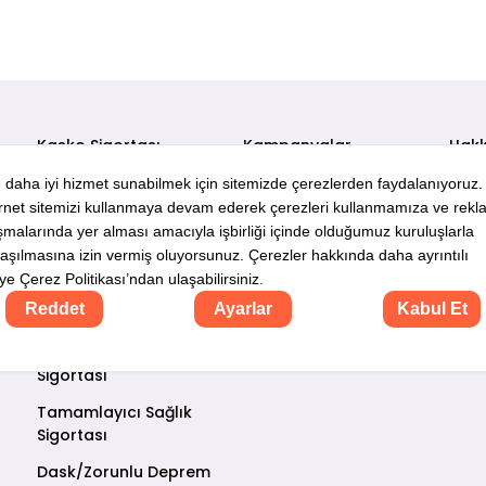
Kasko Sigortası
Kampanyalar
Hakk
Trafik Sigortası
Poliçe İşlemleri
İleti
2.El Trafik Sigortası
Poliçemi Hatırlat
Sıkç
E-Kasko Sigortası
Şubeler
Blog
Motosiklet Trafik
Sigortası
İhtiyari Mali Mesuliyet
Sigortası
Tamamlayıcı Sağlık
Sigortası
Dask/Zorunlu Deprem