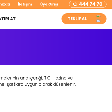
444 74 70
mızda
İletişim
Üye Girişi
ATIRLAT
TEKLİF AL
elerinin ana içeriği, T.C. Hazine ve
el şartlara uygun olarak düzenlenir.