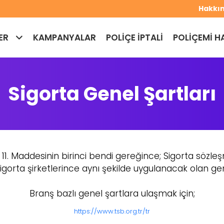
Hakkı
ER
KAMPANYALAR
POLİÇE İPTALİ
POLİÇEMİ H
Sigorta Genel Şartları
 11. Maddesinin birinci bendi gereğince; Sigorta sözleşm
gorta şirketlerince aynı şekilde uygulanacak olan gen
Branş bazlı genel şartlara ulaşmak için;
https://www.tsb.org.tr/tr