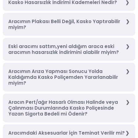
yeni aracın poliçeye dahil edilmesi gereklidir. İki araç
ek sözleşme ile teminat kapsamına dahil edilebilecek
Kasko Hasarsızlık İndirimi Kademeleri Nedir?
arasında prim farkı var ise sigortalıdan tahsil edilir.
risklerden bir kısmı için teminatın verildiği üründür.
Hasarsızlık indirim kademeleri 4’e ayrılır.
Tam Kasko Nedir?
Aracımın Plakası Belli Değil, Kasko Yaptırabilir
Ana teminat gruplarının tamamı ve bu genel şartlarda
Kasko Yenileme Süresi Hasarsızlık İndirim Oranı İlk 12 aylık
miyim?
ek sözleşme ile teminat kapsamına dahil edilebilecek
sigorta süresi sonundaki yenilemede % 30 İkinci 12 aylık
tüm riskler için teminatın verildiği üründür.
sigorta süresi sonundaki yenilemede % 40 Üçüncü 12
Evet, bulunduğunuz il kodunu girerek yeni kayıt (YK)
aylık sigorta süresi sonundaki yenilemede % 50
üzerinden kasko yaptırabilirsiniz.
Eski aracımı sattım,yeni aldığım araca eski
Dördüncü 12 aylık sigorta süresi sonundaki yenilemede
aracımın hasarsızlık indirimini alabilir miyim?
% 60
Evet alabilirsiniz. Eski aracınızın hasarsızlık indirimini yeni
aldığınız araca aktararak prim avantajına sahip
Aracımın Arıza Yapması Sonucu Yolda
olabilirsiniz.
Kaldığımda Kasko Poliçemden Yararlanabilir
miyim?
Evet yararlanabilirsiniz. Aracınızın bir kaza sonucu ya da
arızalanması neticesinde Kasko poliçenizdeki yol
Aracın Pert/ağır Hasarlı Olması Halinde veya
yardım hizmetinden faydalanabilirsiniz.
Çalınması Durumlarında Kasko Poliçesinde
Yazan Sigorta Bedeli mi Ödenir?
Güncel Kasko Sigortası Genel Şartlarına göre Sigorta
Bedeli kısmında belli bir tutar yer almaz. Bunun yerine
Aracımdaki Aksesuarlar İçin Teminat Verilir mi?
poliçede “Sigorta şirketi aracı hasar tarihi itibariyle rayiç