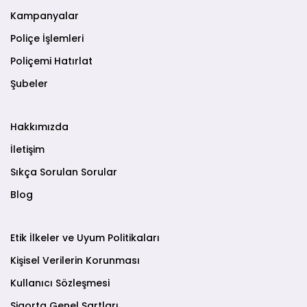
Kampanyalar
Poliçe İşlemleri
Poliçemi Hatırlat
Şubeler
Hakkımızda
İletişim
Sıkça Sorulan Sorular
Blog
Etik İlkeler ve Uyum Politikaları
Kişisel Verilerin Korunması
Kullanıcı Sözleşmesi
Sigorta Genel Şartları