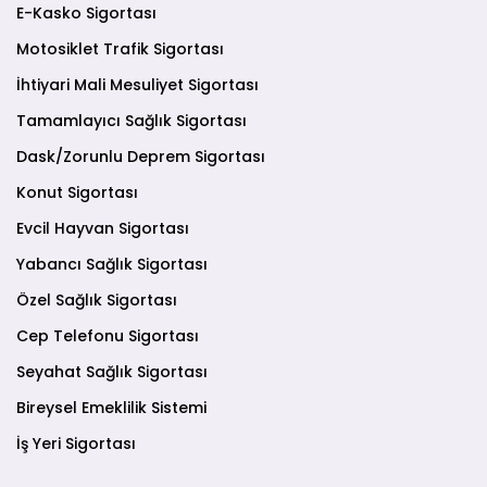
E-Kasko Sigortası
Motosiklet Trafik Sigortası
İhtiyari Mali Mesuliyet Sigortası
Tamamlayıcı Sağlık Sigortası
Dask/Zorunlu Deprem Sigortası
Konut Sigortası
Evcil Hayvan Sigortası
Yabancı Sağlık Sigortası
Özel Sağlık Sigortası
Cep Telefonu Sigortası
Seyahat Sağlık Sigortası
Bireysel Emeklilik Sistemi
İş Yeri Sigortası